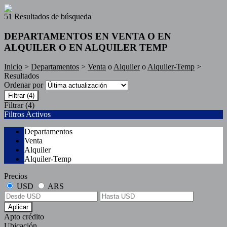
51 Resultados de búsqueda
DEPARTAMENTOS EN VENTA O EN
ALQUILER O EN ALQUILER TEMP
Inicio
>
Departamentos
>
Venta
o
Alquiler
o
Alquiler-Temp
>
Resultados
Ordenar por
Filtrar
(4)
Filtrar
(4)
Filtros Activos
Departamentos
Venta
Alquiler
Alquiler-Temp
Precios
USD
ARS
Aplicar
Apto crédito
Ubicación