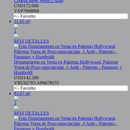
Conesa 4498 Venta 2 Amb
USD172.000
VAP7669868
+/- Favorito
31.05 m²
1
MÁS DETALLES
Departamento en Venta en Palermo Hollywood, Palermo
Venta de Pozo espectacular -1 Amb - Palermo - Paraguay y
Humboldt
USD142.200
VBU62703 AP6878155
+/- Favorito
83.67 m²
3
MÁS DETALLES