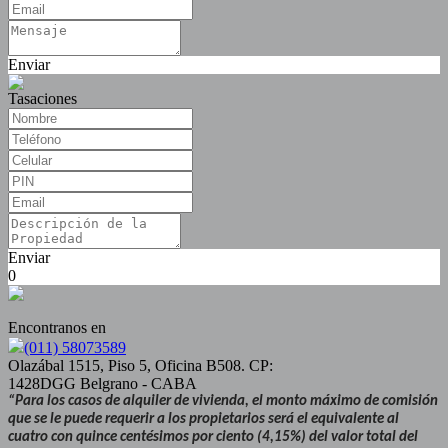
Enviar
Tasaciones
Enviar
0
Encontranos en
(011) 58073589
Olazábal 1515, Piso 5, Oficina B508. CP:
1428DGG Belgrano - CABA
“Para los casos de alquiler de vivienda, el monto máximo de comisión
que se le puede requerir a los propietarios será el equivalente al
cuatro con quince centésimos por ciento (4,15%) del valor total del